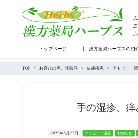
広
広
広
トップページ
漢方薬局ハーブスの紹
TOP
お喜びの声、体験談
皮膚疾患
アトピー・
手の湿疹、痒
2026年5月25日
アトピー・湿疹
お知らせ