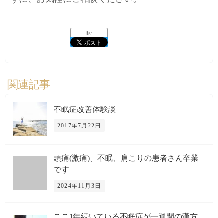
list
関連記事
不眠症改善体験談
2017年7月22日
頭痛(激痛)、不眠、肩こりの患者さん卒業
です
2024年11月3日
ここ1年続いている不眠症が一週間の漢方