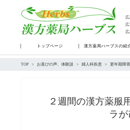
広
広
広
トップページ
漢方薬局ハーブスの紹
TOP
お喜びの声、体験談
婦人科疾患
更年期障
２週間の漢方薬服
ラが