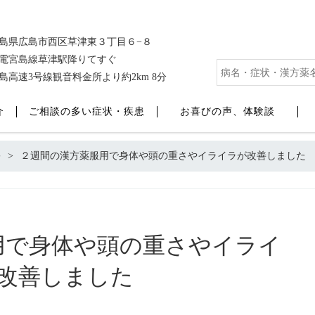
島県広島市西区草津東３丁目６−８
電宮島線草津駅降りてすぐ
島高速3号線観音料金所より約2km 8分
介
ご相談の多い症状・疾患
お喜びの声、体験談
害
２週間の漢方薬服用で身体や頭の重さやイライラが改善しました
用で身体や頭の重さやイライ
改善しました