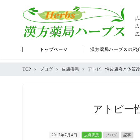
広
広
広
トップページ
漢方薬局ハーブスの紹
TOP
ブログ
皮膚疾患
アトピー性皮膚炎と体質
アトピー
2017年7月4日
皮膚疾患
ブログ
記事