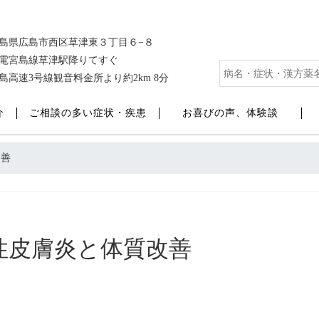
島県広島市西区草津東３丁目６−８
電宮島線草津駅降りてすぐ
島高速3号線観音料金所より約2km 8分
介
ご相談の多い症状・疾患
お喜びの声、体験談
改善
性皮膚炎と体質改善