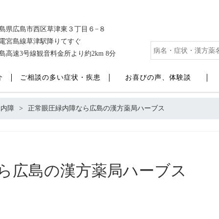
島県広島市西区草津東３丁目６−８
電宮島線草津駅降りてすぐ
島高速3号線観音料金所より約2km 8分
介
ご相談の多い症状・疾患
お喜びの声、体験談
緑内障
正常眼圧緑内障なら広島の漢方薬局ハーブス
ら広島の漢方薬局ハーブス