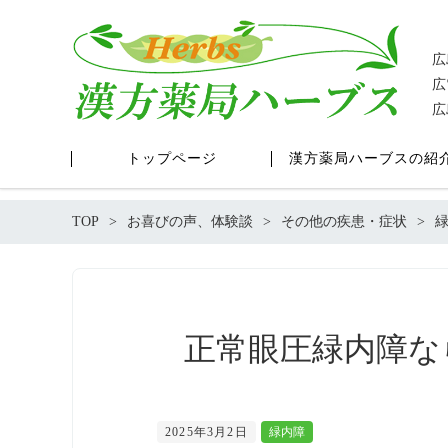
広
広
広
トップページ
漢方薬局ハーブスの紹
TOP
お喜びの声、体験談
その他の疾患・症状
正常眼圧緑内障な
2025年3月2日
緑内障