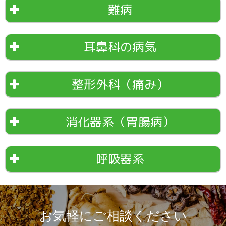
難病
耳鼻科の病気
整形外科（痛み）
消化器系（胃腸病）
呼吸器系
お気軽にご相談ください