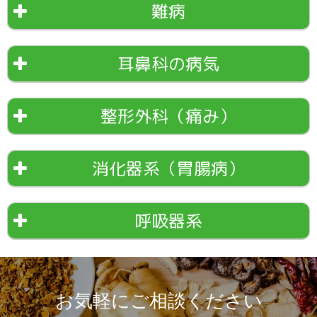
難病
耳鼻科の病気
整形外科（痛み）
消化器系（胃腸病）
呼吸器系
お気軽にご相談ください