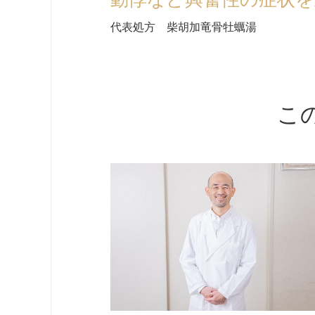
代表処方 柴胡加竜骨牡蠣湯
こ