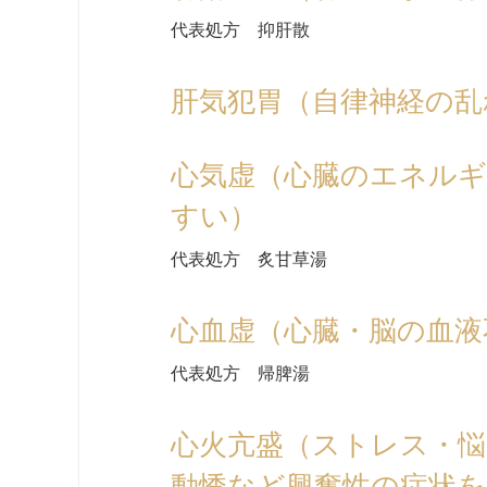
代表処方 抑肝散
肝気犯胃（自律神経の乱
心気虚（心臓のエネル
すい）
代表処方 炙甘草湯
心血虚（心臓・脳の血液
代表処方 帰脾湯
心火亢盛（ストレス・悩
動悸など興奮性の症状を