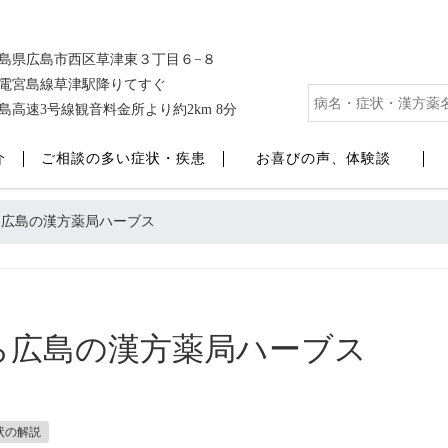
島県広島市西区草津東３丁目６−８
電宮島線草津駅降りてすぐ
島高速3号線観音料金所より約2km 8分
介
ご相談の多い症状・疾患
お喜びの声、体験談
ら広島の漢方薬局ハーブス
ら広島の漢方薬局ハーブス
状の解説