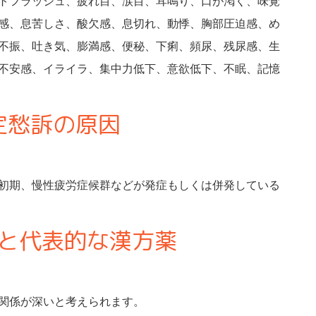
トフラッシュ、疲れ目、涙目、耳鳴り、口が渇く、味覚
感、息苦しさ、酸欠感、息切れ、動悸、胸部圧迫感、め
不振、吐き気、膨満感、便秘、下痢、頻尿、残尿感、生
不安感、イライラ、集中力低下、意欲低下、不眠、記憶
定愁訴の原因
初期、慢性疲労症候群などが発症もしくは併発している
と代表的な漢方薬
関係が深いと考えられます。