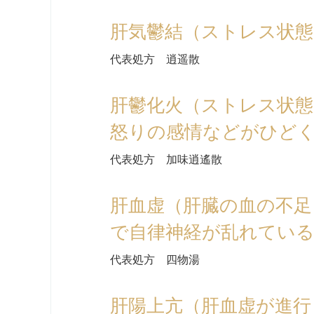
肝気鬱結（ストレス状態
代表処方 逍遥散
肝鬱化火（ストレス状
怒りの感情などがひど
代表処方 加味逍遙散
肝血虚（肝臓の血の不
で自律神経が乱れてい
代表処方 四物湯
肝陽上亢（肝血虚が進行