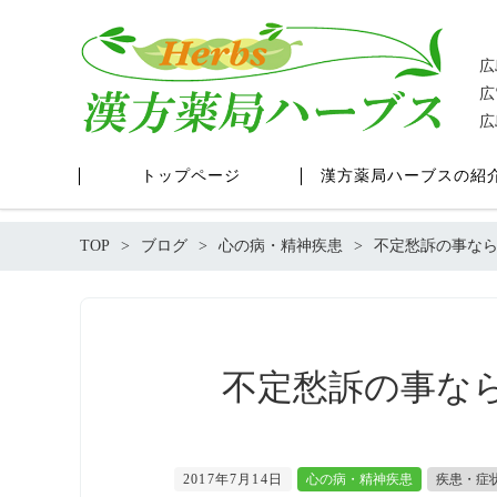
広
広
広
トップページ
漢方薬局ハーブスの紹
TOP
ブログ
心の病・精神疾患
不定愁訴の事な
不定愁訴の事な
2017年7月14日
心の病・精神疾患
疾患・症