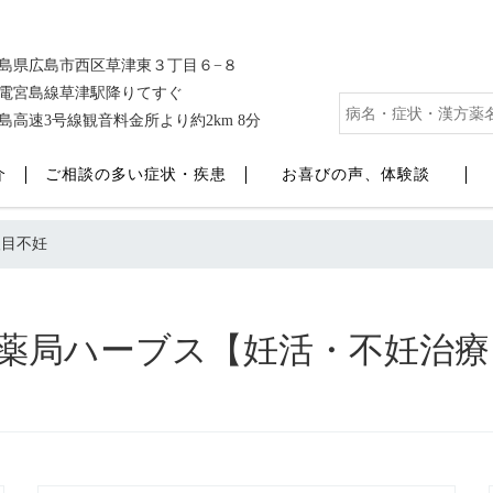
島県広島市西区草津東３丁目６−８
電宮島線草津駅降りてすぐ
島高速3号線観音料金所より約2km 8分
介
ご相談の多い症状・疾患
お喜びの声、体験談
人目不妊
漢方薬局ハーブス【妊活・不妊治