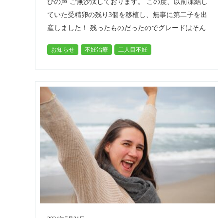
びの声 ご無沙汰しております。 この度、以前凍結し
ていた受精卵の残り3個を移植し、無事に第二子を出
産しました！ 残ったものだったのでグレードはそん
なに高くないものでしたが…
お知らせ
不妊治療
二人目不妊
高齢不妊（４０代）