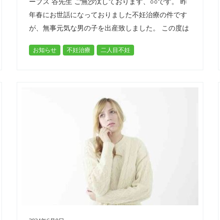
ーブス 谷先生 ご無沙汰しております、○○です。 昨
年春にお世話になっておりました不妊治療の件です
が、無事元気な男の子を出産致しました。 この度は
お世話になり、本当にありが…
お知らせ
不妊治療
二人目不妊
高齢不妊（４０代）