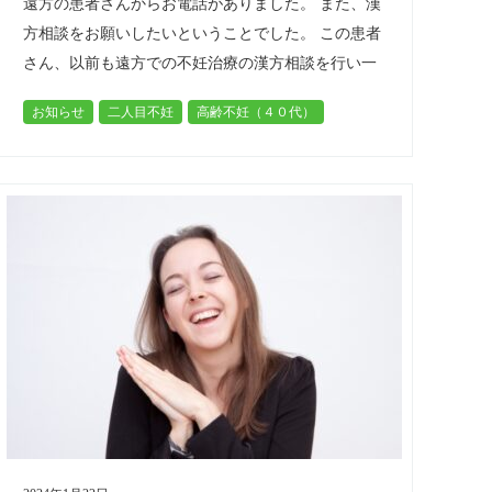
遠方の患者さんからお電話がありました。 また、漢
方相談をお願いしたいということでした。 この患者
さん、以前も遠方での不妊治療の漢方相談を行い一
人目のお子様を授かったのです。 この時すでに、。
お知らせ
二人目不妊
高齢不妊（４０代）
外受精を行っても凍結できた受精…