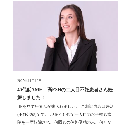
2025年11月16日
40代低AMH、高FSHの二人目不妊患者さん妊
娠しました！
HPを見て患者んが来られました。 ご相談内容は妊活
(不妊治療)です。 現在４０代で一人目のお子様も病
院を一度転院され、何回もの体外受精の末、何とか
授かったそうです。 それから数年後、一人目を授か