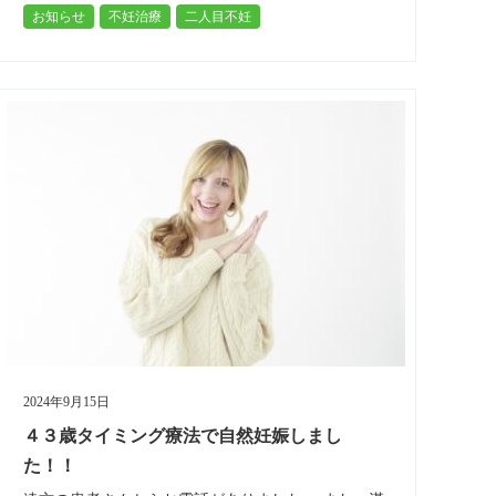
お知らせ
不妊治療
二人目不妊
グをとられていて、それで数年が過…
2024年9月15日
４３歳タイミング療法で自然妊娠しまし
た！！