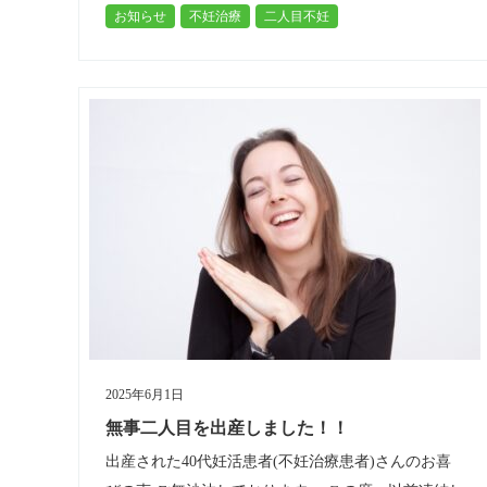
お知らせ
不妊治療
二人目不妊
人目不妊のご相談という事でした…
2025年6月1日
無事二人目を出産しました！！
出産された40代妊活患者(不妊治療患者)さんのお喜