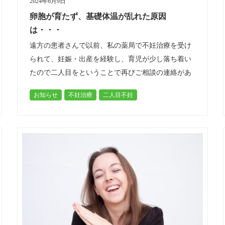
2024年6月9日
卵胞が育たず、基礎体温が乱れた原因
は・・・
遠方の患者さんで以前、私の薬局で不妊治療を受け
られて、妊娠・出産を経験し、育児が少し落ち着い
たので二人目をということで再びご相談の連絡があ
りました。 そこで、再度お話をお伺いし、基礎体温
お知らせ
不妊治療
二人目不妊
をチェックして、再度気になるポイン…
高齢不妊（４０代）