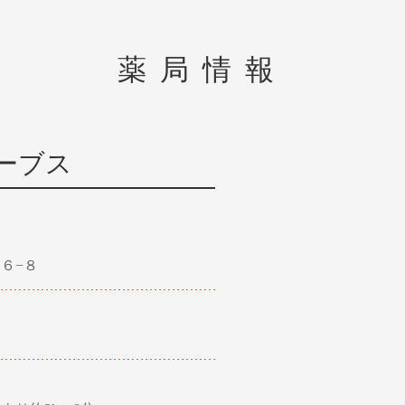
薬局情報
ーブス
６−８