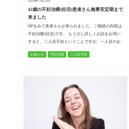
2024年7月21日
42歳の不妊治療(妊活)患者さん無事安定期まで
来ました
HPをみて患者さんが来られました。ご相談の内容は
不妊治療(妊活)です。 もう少し詳しくお話をお伺い
すると、二人目不妊ということですが、一人目のお
子様はすでに小学生なのだそうです。 一人目のお子
お知らせ
不妊治療
二人目不妊
様の不妊治療も結構苦労されて…
高齢不妊（４０代）