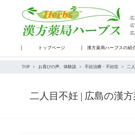
広
広
広
トップページ
漢方薬局ハーブスの紹
TOP
お喜びの声、体験談
不妊治療・不妊症
二
二人目不妊 | 広島の