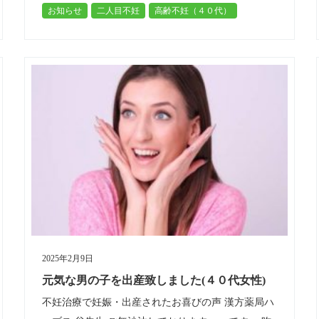
お知らせ
二人目不妊
高齢不妊（４０代）
った病院で凍結していた卵を…
2025年2月9日
元気な男の子を出産致しました(４０代女性)
不妊治療で妊娠・出産されたお喜びの声 漢方薬局ハ