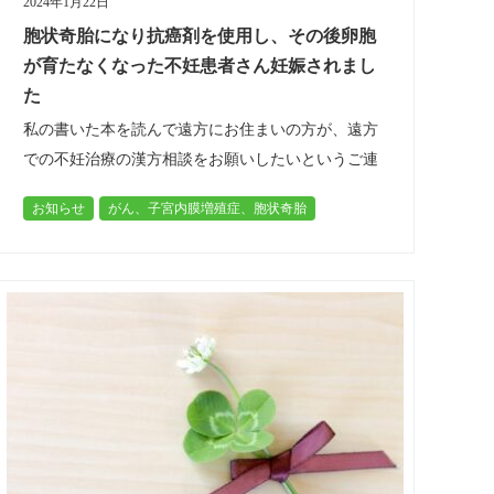
2024年1月22日
胞状奇胎になり抗癌剤を使用し、その後卵胞
が育たなくなった不妊患者さん妊娠されまし
た
私の書いた本を読んで遠方にお住まいの方が、遠方
での不妊治療の漢方相談をお願いしたいというご連
絡がありました。 年齢は３０代の女性です。 この
お知らせ
がん、子宮内膜増殖症、胞状奇胎
方、お子様はすでにお一人おられるそうなのです
不妊治療
二人目不妊
子宮内膜菲薄
が、その後、不妊治療の過程で※胞状奇…