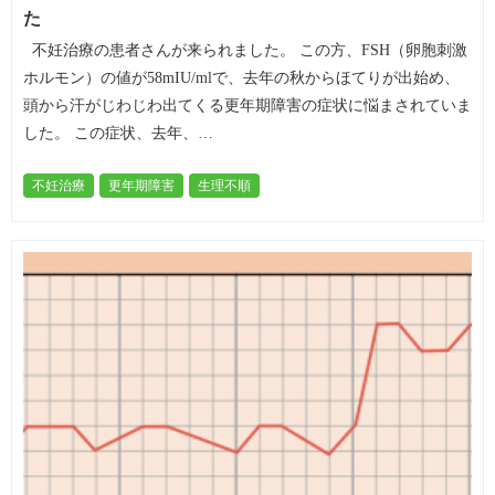
た
不妊治療の患者さんが来られました。 この方、FSH（卵胞刺激
ホルモン）の値が58mIU/mlで、去年の秋からほてりが出始め、
頭から汗がじわじわ出てくる更年期障害の症状に悩まされていま
した。 この症状、去年、…
不妊治療
更年期障害
生理不順